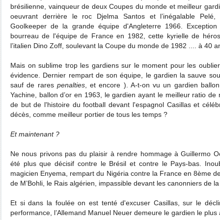
brésilienne, vainqueur de deux Coupes du monde et meilleur gardie
oeuvrant derrière le roc Djelma Santos et l’inégalable Pelé
Goolkeeper de la grande équipe d'Angleterre 1966. Exception
bourreau de l'équipe de France en 1982, cette kyrielle de héro
l’italien Dino Zoff, soulevant la Coupe du monde de 1982 .... à 40 
Mais on sublime trop les gardiens sur le moment pour les oublier 
évidence. Dernier rempart de son équipe, le gardien la sauve so
sauf de rares
penalties
, et encore ). A-t-on vu un gardien ballon
Yachine, ballon d’or en 1963, le gardien ayant le meilleur ratio de
de but de l'histoire du football devant l'espagnol Casillas et cé
décès, comme meilleur portier de tous les temps ?
Et maintenant ?
Ne nous privons pas du plaisir à rendre hommage à Guillermo Och
été plus que décisif contre le Brésil et contre le Pays-bas. Inou
magicien Enyema, rempart du Nigéria contre la France en 8ème de f
de M’Bohli, le Rais algérien, impassible devant les canonniers de l
Et si dans la foulée on est tenté d'excuser Casillas, sur le dé
performance, l’Allemand Manuel Neuer demeure le gardien le plus