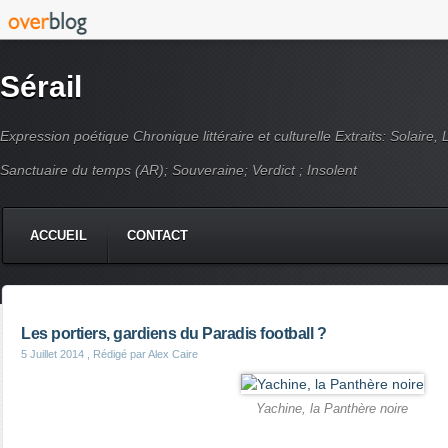
Sérail
Expression poétique Chronique littéraire et culturelle Extraits: Solaire,
Sanctuaire du temps (AR); Souveraine; Verdict ; Insolent
ACCUEIL
CONTACT
Les portiers, gardiens du Paradis football ?
5 Juillet 2014
, Rédigé par Alex Caire
Yachine, la Panthère noire