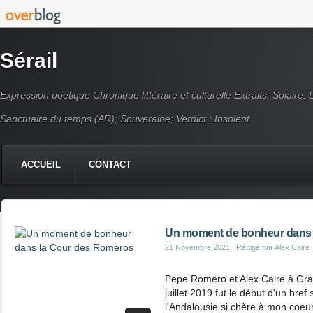
Sérail
Expression poétique Chronique littéraire et culturelle Extraits: Solaire,
Sanctuaire du temps (AR); Souveraine; Verdict ; Insolent
ACCUEIL
CONTACT
Un moment de bonheur dans 
21 Novembre 2021
, Rédigé par Alex Caire
Pepe Romero et Alex Caire à Gran
juillet 2019 fut le début d'un bre
l'Andalousie si chère à mon coeu