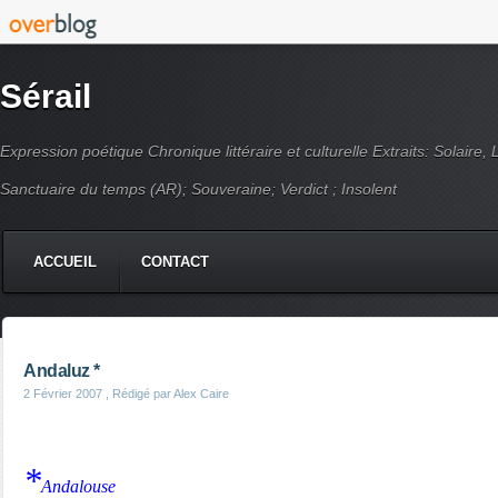
Sérail
Expression poétique Chronique littéraire et culturelle Extraits: Solaire,
Sanctuaire du temps (AR); Souveraine; Verdict ; Insolent
ACCUEIL
CONTACT
Andaluz *
2 Février 2007
, Rédigé par Alex Caire
*
Andalouse