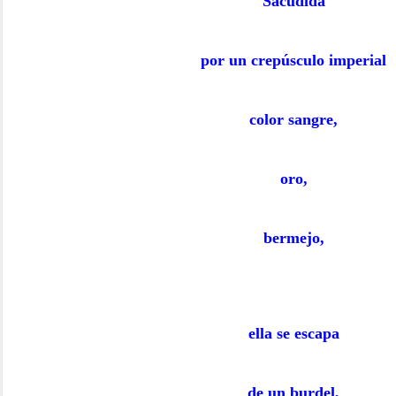
Sacudida
por un crepúsculo imperial
color sangre,
oro,
bermejo,
ella se escapa
de un burdel,